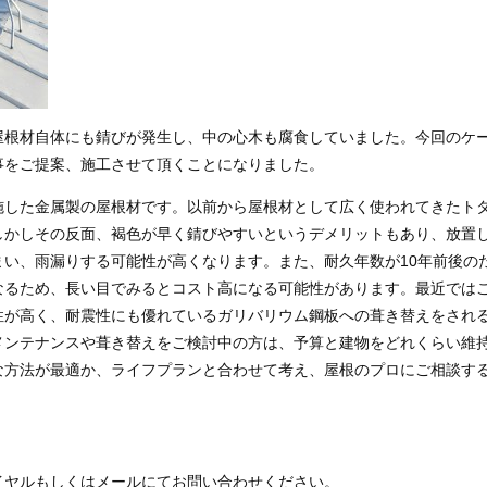
屋根材自体にも錆びが発生し、中の心木も腐食していました。今回のケ
事をご提案、施工させて頂くことになりました。
施した金属製の屋根材です。以前から屋根材として広く使われてきたト
しかしその反面、褐色が早く錆びやすいというデメリットもあり、放置
い、雨漏りする可能性が高くなります。また、耐久年数が10年前後の
なるため、長い目でみるとコスト高になる可能性があります。最近では
性が高く、耐震性にも優れているガリバリウム鋼板への葺き替えをされ
メンテナンスや葺き替えをご検討中の方は、予算と建物をどれくらい維
な方法が最適か、ライフプランと合わせて考え、屋根のプロにご相談す
イヤルもしくはメールにてお問い合わせください。