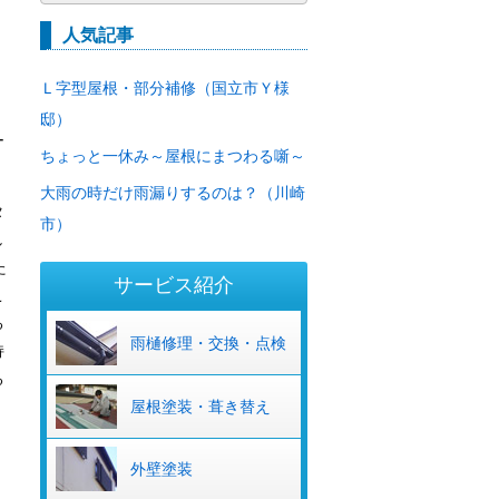
ー
カ
人気記事
イ
ブ
Ｌ字型屋根・部分補修（国立市Ｙ様
邸）
ー
ちょっと一休み～屋根にまつわる噺～
大雨の時だけ雨漏りするのは？（川崎
タ
市）
し
た
サービス紹介
こ
る
雨樋修理・交換・点検
持
る
屋根塗装・葺き替え
外壁塗装