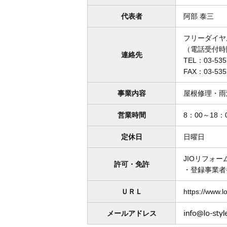
代表者
阿部 泰三
フリーダイヤ
（電話受付時間
連絡先
TEL：
03-535
FAX：03-535
事業内容
屋根修理・雨
営業時間
8：00～18：
定休日
日曜日
JIOリフォ
許可・免許
・登録事業者番
ＵＲＬ
https://www.l
メールアドレス