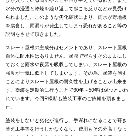
びが入っている箇所やカビや苔が生えている部分、また
水分の浸透と乾燥を繰り返して起こる反りなどが見受け
られました。このような劣化症状により、雨水が野地板
を腐食し、雨漏りが発生してしまう恐れがあること等の
説明をさせて頂きました。
スレート屋根の主成分はセメントであり、スレート屋根
自体に防水性はありません。塗膜で守らずそのままにし
ておくと雨水や夜露を吸収してしまい、スレート屋根の
強度が一気に低下してしまいます。その為、塗装を施す
ことによりスレート屋根の耐久性を上げることが出来ま
す。塗装を定期的に行うことで30年～50年は保つといわ
れています。今回R様邸も塗装工事のご依頼を頂きまし
た。
塗装をしないと劣化が進行し、手遅れになることで葺き
替え工事等を行うしかなくなり、費用もその分高くなっ