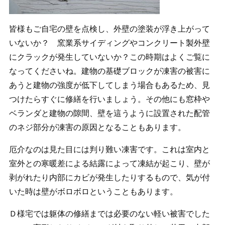
皆様もご自宅の壁を点検し、外壁の塗装が浮き上がって
いないか？ 窯業系サイディングやコンクリート製外壁
にクラックが発生していないか？この時期はよくご覧に
なってくださいね。建物の基礎ブロックが凍害の被害に
あうと建物の強度が低下してしまう場合もあるため、見
つけたらすぐに修繕を行いましょう。その他にも窓枠や
ベランダと建物の隙間、壁を這うように設置された配管
のネジ部分が凍害の原因となることもあります。
厄介なのは見た目には判り難い凍害です。これは室内と
室外との寒暖差による結露によって凍結が起こり、壁が
剥がれたり内部にカビが発生したりするもので、気が付
いた時は壁がボロボロということもあります。
Ｄ様宅では躯体の修繕までは必要のない軽い被害でした