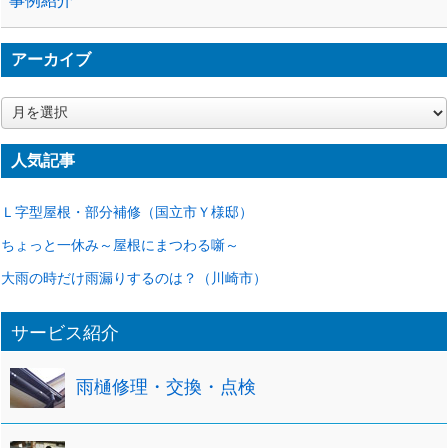
事例紹介
アーカイブ
ア
ー
カ
人気記事
イ
ブ
Ｌ字型屋根・部分補修（国立市Ｙ様邸）
ちょっと一休み～屋根にまつわる噺～
大雨の時だけ雨漏りするのは？（川崎市）
サービス紹介
雨樋修理・交換・点検