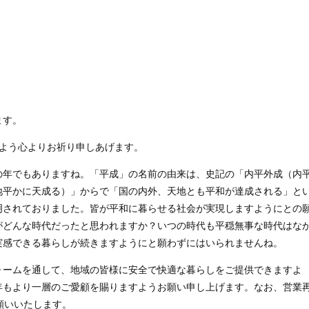
ます。
すよう心よりお祈り申しあげます。
の年でもありますね。
「平成」の名前の由来は、史記の「内平外成（内
地平かに天成る）」からで「国の内外、天地とも平和が達成される」と
明されておりました。
皆が平和に暮らせる社会が実現しますようにとの
がどんな時代だったと思われますか？いつの時代も平穏無事な時代はな
実感できる暮らしが続きますようにと願わずにはいられませんね。
ォームを通して、地域の皆様に安全で快適な暮らしをご提供できますよ
年もより一層のご愛顧を賜りますようお願い申し上げます。なお、営業
願いいたします。