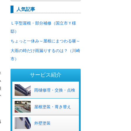
ー
カ
人気記事
イ
ブ
Ｌ字型屋根・部分補修（国立市Ｙ様
邸）
ちょっと一休み～屋根にまつわる噺～
大雨の時だけ雨漏りするのは？（川崎
市）
平
サービス紹介
い
願
雨樋修理・交換・点検
か
屋根塗装・葺き替え
再
外壁塗装