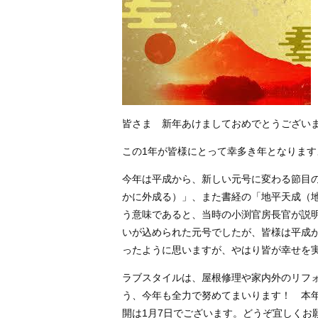
皆さま 新年あけましておめでとうござい
この1年が皆様にとって幸多き年となりま
今年は平成から、新しい元号に変わる節目
かに外成る）」、また書経の「地平天成（
う意味であると、当時の小渕官房長官が説
いが込められた元号でしたが、皆様は平成
ったように思いますが、やはり皆が幸せを
ラブスタイルは、屋根修理や家内外のリフ
う、今年も全力で努めてまいります！ 本
開は1月7日でございます。どうぞ宜しくお