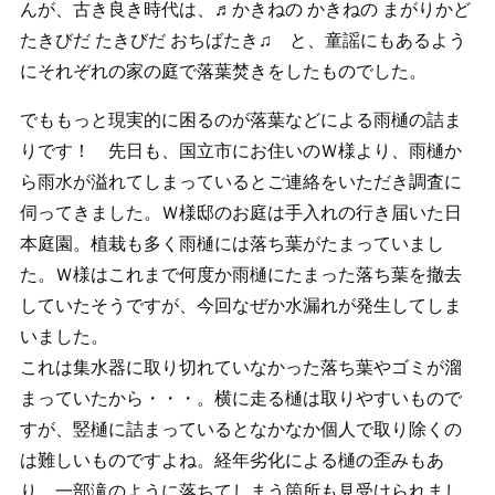
んが、古き良き時代は、♬かきねの かきねの まがりかど
たきびだ たきびだ おちばたき♫ と、童謡にもあるよう
にそれぞれの家の庭で落葉焚きをしたものでした。
でももっと現実的に困るのが落葉などによる雨樋の詰ま
りです！ 先日も、国立市にお住いのＷ様より、雨樋か
ら雨水が溢れてしまっているとご連絡をいただき調査に
伺ってきました。Ｗ様邸のお庭は手入れの行き届いた日
本庭園。植栽も多く雨樋には落ち葉がたまっていまし
た。Ｗ様はこれまで何度か雨樋にたまった落ち葉を撤去
していたそうですが、今回なぜか水漏れが発生してしま
いました。
これは集水器に取り切れていなかった落ち葉やゴミが溜
まっていたから・・・。横に走る樋は取りやすいもので
すが、竪樋に詰まっているとなかなか個人で取り除くの
は難しいものですよね。経年劣化による樋の歪みもあ
り、一部滝のように落ちてしまう箇所も見受けられまし