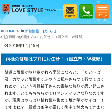
HOME
新着情報・お知らせ
雨樋の修理はプロにお任せ！（国立市・Ｗ様邸）
2018年12月15日
雨樋の修理はプロにお任せ！（国立市・Ｗ様邸）
舗道に落葉が散り敷かれる季節になると、「たとへば
君 ガサッと落葉すくふやうに私をさらつて行つてはく
れぬか」という河野裕子さんの素敵な短歌が思い起こさ
れます。とてもおおらかでロマンティックな歌なのです
が、現実はやっぱり枯れ葉を集めて焼き芋がサイコー！
ですよね？ 最近は条例が厳しく街中で焚火もできませ