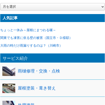
ア
ー
カ
人気記事
イ
ブ
ちょっと一休み～屋根にまつわる噺～
関東でも凍害に依る壁の被害（国立市・Ｄ様邸）
大雨の時だけ雨漏りするのは？（川崎市）
サービス紹介
雨樋修理・交換・点検
屋根塗装・葺き替え