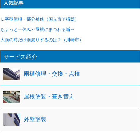
人気記事
イ
ブ
Ｌ字型屋根・部分補修（国立市Ｙ様邸）
ちょっと一休み～屋根にまつわる噺～
大雨の時だけ雨漏りするのは？（川崎市）
サービス紹介
雨樋修理・交換・点検
屋根塗装・葺き替え
外壁塗装