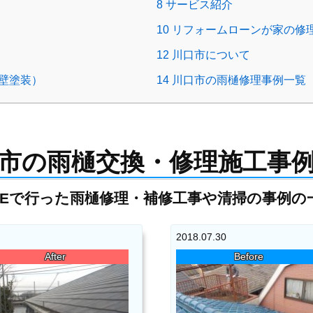
8
サービス紹介
10
リフォームローンが家の修理
12
川口市について
壁塗装）
14
川口市の雨樋修理事例一覧
市の雨樋交換・修理施工事
TYLEで行った雨樋修理・補修工事や清掃の事例
2018.07.30
After
Before