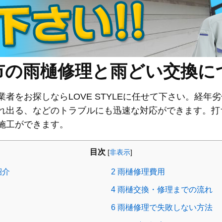
市の雨樋修理と雨どい交換に
者をお探しならLOVE STYLEに任せて下さい。経年
れ出る、などのトラブルにも迅速な対応ができます。打
施工ができます。
目次
[
非表示
]
紹介
2
雨樋修理費用
4
雨樋交換・修理までの流れ
6
雨樋修理で失敗しない方法